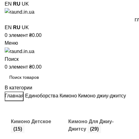
EN
RU
UK
Г
EN
RU
UK
0
элемент
₴
0.00
Меню
Поиск
0
элемент
₴
0.00
В категории
Главная
Единоборства
Кимоно
Кимоно джиу-джитсу
Поиск
Кимоно Детское
Кимоно Для Джиу-
(15)
Джитсу
(29)