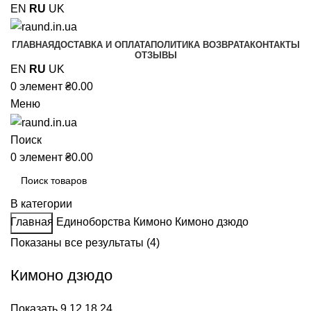
EN
RU
UK
ГЛАВНАЯ
ДОСТАВКА И ОПЛАТА
ПОЛИТИКА ВОЗВРАТА
КОНТАКТЫ
ОТЗЫВЫ
EN
RU
UK
0
элемент
₴
0.00
Меню
Поиск
0
элемент
₴
0.00
В категории
Главная
Единоборства
Кимоно
Кимоно дзюдо
Поиск
Показаны все результаты (4)
Кимоно дзюдо
Показать
9
12
18
24