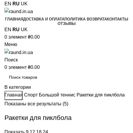
EN
RU
UK
ГЛАВНАЯ
ДОСТАВКА И ОПЛАТА
ПОЛИТИКА ВОЗВРАТА
КОНТАКТЫ
ОТЗЫВЫ
EN
RU
UK
0
элемент
₴
0.00
Меню
Поиск
0
элемент
₴
0.00
В категории
Главная
Спорт
Большой теннис
Ракетки для пиклбола
Поиск
Показаны все результаты (5)
Ракетки для пиклбола
Показать
9
12
18
24