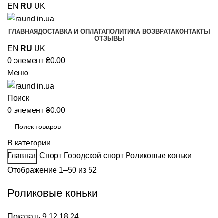
EN
RU
UK
ГЛАВНАЯ
ДОСТАВКА И ОПЛАТА
ПОЛИТИКА ВОЗВРАТА
КОНТАКТЫ
ОТЗЫВЫ
EN
RU
UK
0
элемент
₴
0.00
Меню
Поиск
0
элемент
₴
0.00
В категории
Главная
Спорт
Городской спорт
Роликовые коньки
Поиск
Отображение 1–50 из 52
Роликовые коньки
Показать
9
12
18
24