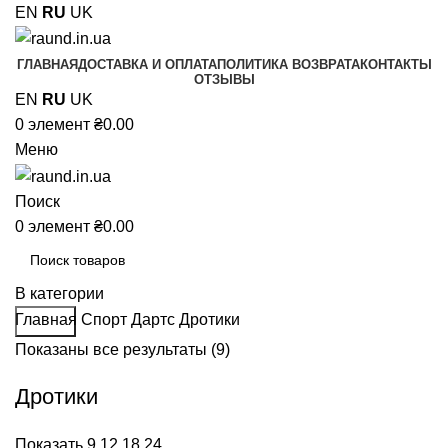
EN
RU
UK
ГЛАВНАЯ
ДОСТАВКА И ОПЛАТА
ПОЛИТИКА ВОЗВРАТА
КОНТАКТЫ
ОТЗЫВЫ
EN
RU
UK
0
элемент
₴
0.00
Меню
Поиск
0
элемент
₴
0.00
В категории
Главная
Спорт
Дартс
Дротики
Поиск
Показаны все результаты (9)
Дротики
Показать
9
12
18
24