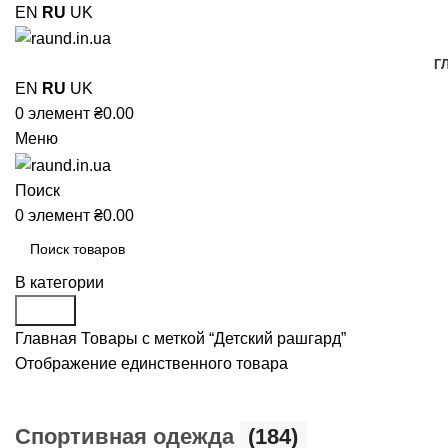
EN
RU
UK
Г
EN
RU
UK
0
элемент
₴
0.00
Меню
Поиск
0
элемент
₴
0.00
В категории
Поиск
Главная
Товары с меткой “Детский рашгард”
Отображение единственного товара
Cпортивная одежда
(184)