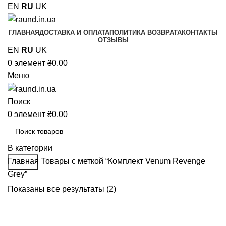
EN
RU
UK
ГЛАВНАЯ
ДОСТАВКА И ОПЛАТА
ПОЛИТИКА ВОЗВРАТА
КОНТАКТЫ
ОТЗЫВЫ
EN
RU
UK
0
элемент
₴
0.00
Меню
Поиск
0
элемент
₴
0.00
В категории
Главная
Товары с меткой “Комплект Venum Revenge
Поиск
Grey”
Показаны все результаты (2)