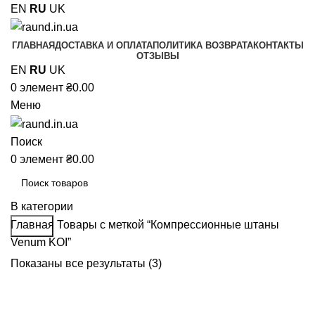
EN
RU
UK
ГЛАВНАЯ
ДОСТАВКА И ОПЛАТА
ПОЛИТИКА ВОЗВРАТА
КОНТАКТЫ
ОТЗЫВЫ
EN
RU
UK
0
элемент
₴
0.00
Меню
Поиск
0
элемент
₴
0.00
В категории
Главная
Товары с меткой “Компрессионные штаны
Поиск
Venum KOI”
Показаны все результаты (3)