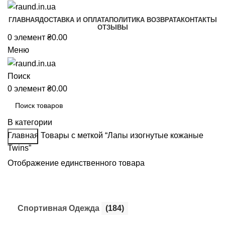
ГЛАВНАЯ
ДОСТАВКА И ОПЛАТА
ПОЛИТИКА ВОЗВРАТА
КОНТАКТЫ
ОТЗЫВЫ
0
элемент
₴
0.00
Меню
Поиск
0
элемент
₴
0.00
В категории
Главная
Товары с меткой “Лапы изогнутые кожаные
Поиск
Twins”
Отображение единственного товара
Cпортивная Одежда
(184)