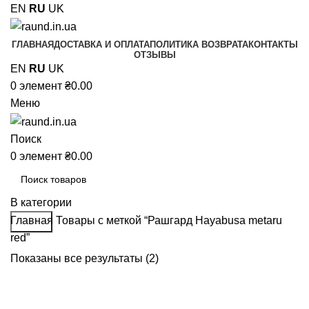
EN
RU
UK
ГЛАВНАЯ
ДОСТАВКА И ОПЛАТА
ПОЛИТИКА ВОЗВРАТА
КОНТАКТЫ
ОТЗЫВЫ
EN
RU
UK
0
элемент
₴
0.00
Меню
Поиск
0
элемент
₴
0.00
В категории
Главная
Товары с меткой “Рашгард Hayabusa metaru
Поиск
red”
Показаны все результаты (2)