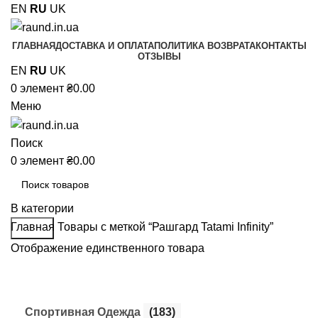
EN
RU
UK
ГЛАВНАЯ
ДОСТАВКА И ОПЛАТА
ПОЛИТИКА ВОЗВРАТА
КОНТАКТЫ
ОТЗЫВЫ
EN
RU
UK
0
элемент
₴
0.00
Меню
Поиск
0
элемент
₴
0.00
В категории
Главная
Товары с меткой “Рашгард Tatami Infinity”
Поиск
Отображение единственного товара
Cпортивная Одежда
(183)