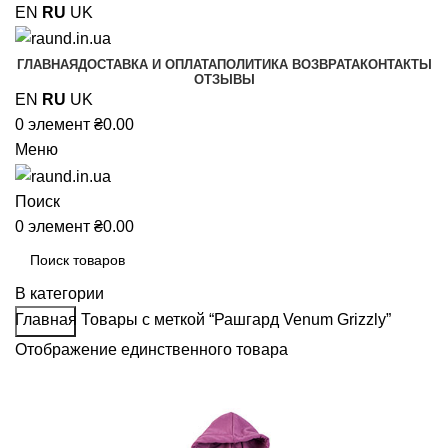
EN
RU
UK
ГЛАВНАЯ
ДОСТАВКА И ОПЛАТА
ПОЛИТИКА ВОЗВРАТА
КОНТАКТЫ
ОТЗЫВЫ
EN
RU
UK
0
элемент
₴
0.00
Меню
Поиск
0
элемент
₴
0.00
В категории
Главная
Товары с меткой “Рашгард Venum Grizzly”
Поиск
Отображение единственного товара