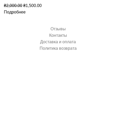
Первоначальная
Текущая
₴
2,000.00
₴
1,500.00
цена
цена:
Подробнее
составляла
₴1,500.00.
₴2,000.00.
Отзывы
Контакты
Доставка и оплата
Политика возврата