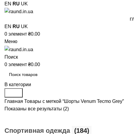
EN
RU
UK
Г
EN
RU
UK
0
элемент
₴
0.00
Меню
Поиск
0
элемент
₴
0.00
В категории
Поиск
Главная
Товары с меткой “Шорты Venum Tecmo Grey”
Показаны все результаты (2)
Cпортивная одежда
(184)