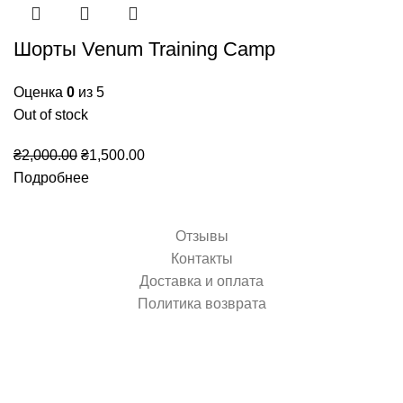
Шорты Venum Training Camp
Оценка
0
из 5
Out of stock
Первоначальная
Текущая
₴
2,000.00
₴
1,500.00
цена
цена:
Подробнее
составляла
₴1,500.00.
₴2,000.00.
Отзывы
Контакты
Доставка и оплата
Политика возврата