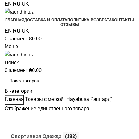
EN
RU
UK
ГЛАВНАЯ
ДОСТАВКА И ОПЛАТА
ПОЛИТИКА ВОЗВРАТА
КОНТАКТЫ
ОТЗЫВЫ
EN
RU
UK
0
элемент
₴
0.00
Меню
Поиск
0
элемент
₴
0.00
В категории
Главная
Товары с меткой “Hayabusa Рашгард”
Поиск
Отображение единственного товара
Cпортивная Одежда
(183)