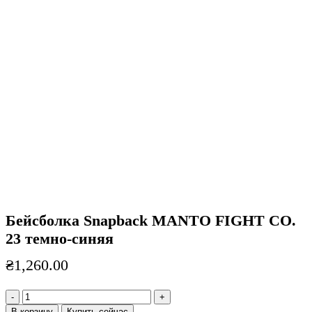
Нажмите, чтобы увеличить
Бейсболка Snapback MANTO FIGHT CO.
23 темно-синяя
₴
1,260.00
Количество
товара
В корзину
Купить сейчас