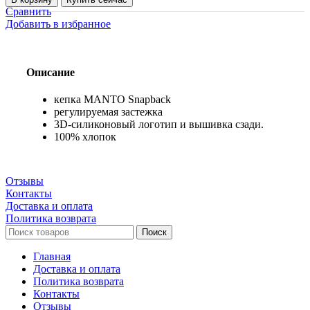
Бейсболка
Сравнить
Snapback
Добавить в избранное
MANTO
FIGHT
CO.
23
Описание
темно-
синяя
кепка MANTO Snapback
регулируемая застежка
3D-силиконовый логотип и вышивка сзади.
100% хлопок
Отзывы
Контакты
Доставка и оплата
Политика возврата
Поиск
Главная
Доставка и оплата
Политика возврата
Контакты
Отзывы