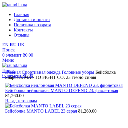
Главная
Доставка и оплата
Политика возврата
Контакты
Отзывы
EN
RU
UK
Поиск
0
элемент
₴
0.00
Меню
Поиск
Главная
Cпортивная одежда
Головные уборы
Бейсболка
0
элемент
₴
0.00
Snapback MANTO FIGHT CO. 23 темно-синяя
Бейсболка нейлоновая MANTO DEFEND 23. фиолетовая
₴
1,260.00
Назад к товарам
Бейсболка MANTO LABEL 23 серая
₴
1,260.00