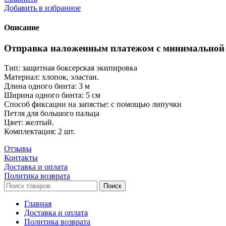
боксерские
Добавить в избранное
хлопок
с
Описание
эластаном
Bad
Отправка наложенным платежом с минимальной 
Boy
Тип: защитная боксерская экипировка
Материал: хлопок, эластан.
Длина одного бинта: 3 м
Ширина одного бинта: 5 см
Способ фиксации на запястье: с помощью липучки
Петля для большого пальца
Цвет: желтый.
Комплектация: 2 шт.
Отзывы
Контакты
Доставка и оплата
Политика возврата
Поиск
Главная
Доставка и оплата
Политика возврата