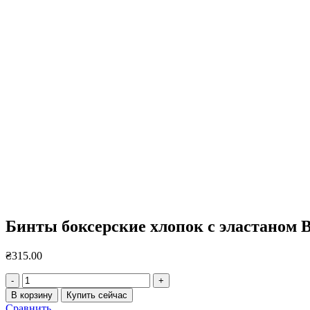
Нажмите, чтобы увеличить
Бинты боксерские хлопок с эластаном 
₴
315.00
Количество
товара
В корзину
Купить сейчас
Бинты
Сравнить