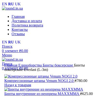
EN
RU
UK
Главная
Доставка и оплата
Политика возврата
Контакты
Отзывы
EN
RU
UK
Поиск
0
элемент
₴
0.00
Меню
Поиск
Главная
Единоборства
Бинты боксерские
Бинты
0
элемент
₴
0.00
боксерские Everlast (L-3m)
Компрессионные штаны Venum NOGI 2.0
₴
780.00
Назад к товарам
Бинты внутренние из неопрена MAXXMMA
₴
625.00