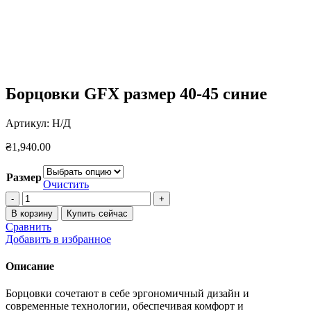
Борцовки GFX размер 40-45 синие
Артикул:
Н/Д
₴
1,940.00
Размер
Очистить
Количество
товара
В корзину
Купить сейчас
Борцовки
Сравнить
GFX
Добавить в избранное
размер
40-
Описание
45
синие
Борцовки сочетают в себе эргономичный дизайн и
современные технологии, обеспечивая комфорт и