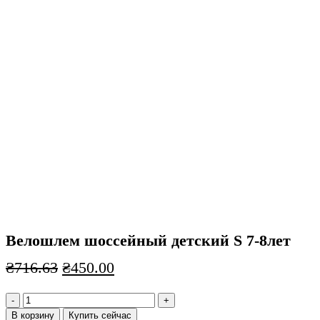
Нажмите, чтобы увеличить
Велошлем шоссейный детский S 7-8лет
Первоначальная
Текущая
₴
716.63
₴
450.00
цена
цена:
Количество
составляла
₴450.00.
товара
В корзину
Купить сейчас