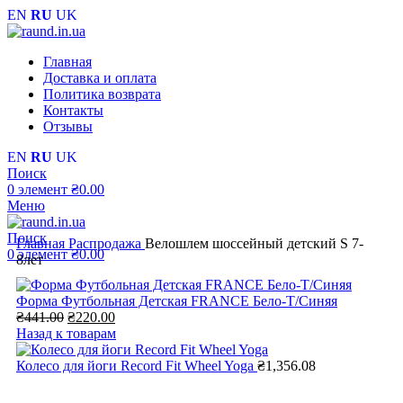
EN
RU
UK
Главная
Доставка и оплата
Политика возврата
Контакты
Отзывы
EN
RU
UK
Поиск
0
элемент
₴
0.00
Меню
Поиск
Главная
Распродажа
Велошлем шоссейный детский S 7-
0
элемент
₴
0.00
8лет
Форма Футбольная Детская FRANCE Бело-Т/Синяя
Первоначальная
Текущая
₴
441.00
₴
220.00
цена
цена:
Назад к товарам
составляла
₴220.00.
₴441.00.
Колесо для йоги Record Fit Wheel Yoga
₴
1,356.08
-37%;процент скидки