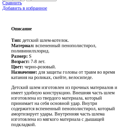
₴716.63.
Велошлем
Сравнить
шоссейный
Добавить в избранное
детский
S
7-
8лет
Описание
Тип:
детский шлем-котелок.
Материал:
вспененный пенополистирол,
поливинилхлорид.
Размер:
S
Возраст:
7-8 лет.
Цвет:
черно-розовый.
Назначение:
для защиты головы от травм во время
катания на роликах, скейте, велосипеде.
Детский шлем изготовлен из прочных материалов и
имеет удобную конструкцию. Внешняя часть шлем
изготовлена из твердого материала, который
принимает на себя основной удар. Внутри
содержится вспененный пенополистирол, который
амортизирует удары. Внутренняя часть шлема
изготовлена из мягкого материала с дышащей
подкладкой.