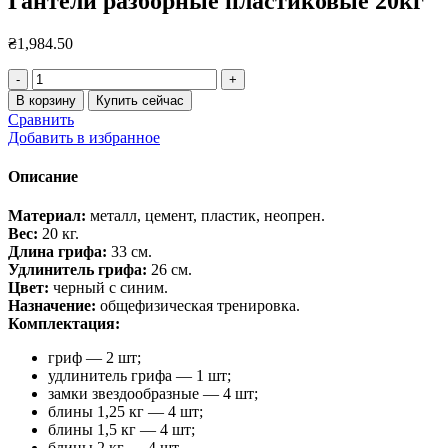
Гантели разборные пластиковые 20кг
₴
1,984.50
Количество
товара
В корзину
Купить сейчас
Гантели
Сравнить
разборные
Добавить в избранное
пластиковые
20кг
Описание
Материал:
металл, цемент, пластик, неопрен.
Вес:
20 кг.
Длина грифа:
33 см.
Удлинитель грифа:
26 см.
Цвет:
черный с синим.
Назначение:
общефизическая тренировка.
Комплектация:
гриф — 2 шт;
удлинитель грифа — 1 шт;
замки звездообразные — 4 шт;
блины 1,25 кг — 4 шт;
блины 1,5 кг — 4 шт;
блины 2 кг — 4 шт.