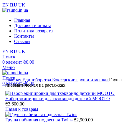
EN
RU
UK
Главная
Доставка и оплата
Политика возврата
Контакты
Отзывы
EN
RU
UK
Поиск
0
элемент
₴
0.00
Меню
Поиск
Главная
Единоборства
Боксерские груши и мешки
Груша
0
элемент
₴
0.00
пневматическая на растяжках
Набор экипировки для тхэквондо детский MOOTO
₴
3,600.00
Назад к товарам
Груша набивная подвесная Twins
₴
2,900.00