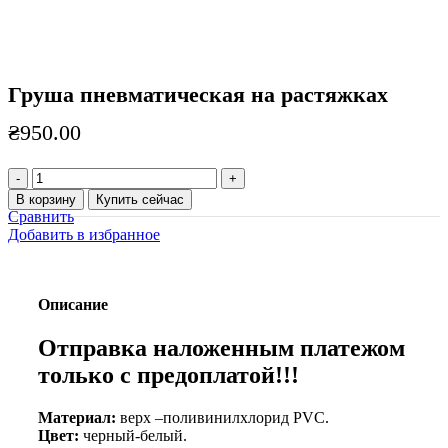
Груша пневматическая на растяжках
₴
950.00
Количество
товара
В корзину
Купить сейчас
Груша
Сравнить
пневматическая
Добавить в избранное
на
растяжках
Описание
Отправка наложенным платежом
только с предоплатой!!!
Материал:
верх –поливинилхлорид PVC.
Цвет:
черный-белый.