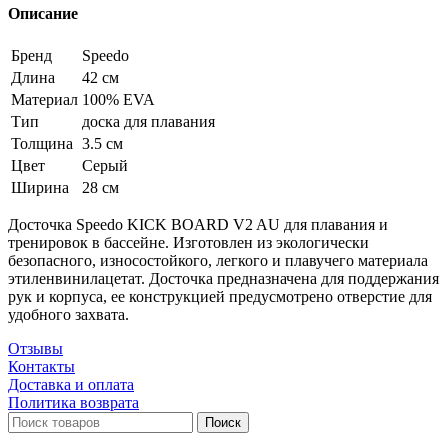
Speedo
Описание
серый,
зеленый
Бренд
Speedo
28x43x3.5см
Длина
42 см
Материал
100% EVA
Тип
доска для плавания
Толщина
3.5 см
Цвет
Серый
Ширина
28 см
Досточка Speedo KICK BOARD V2 AU для плавания и
тренировок в бассейне. Изготовлен из экологически
безопасного, износостойкого, легкого и плавучего материала
этиленвинилацетат. Досточка предназначена для поддержания
рук и корпуса, ее конструкцией предусмотрено отверстие для
удобного захвата.
Отзывы
Контакты
Доставка и оплата
Политика возврата
Поиск