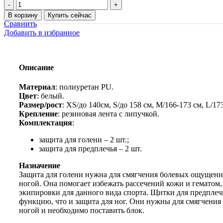
Количество
товара
В корзину
Купить сейчас
Защита
Сравнить
голени
Добавить в избранное
и
предплечья
для
тхэквондо
Описание
WTF
Материал
: полиуретан PU.
Цвет
: белый.
Размер/рост
: XS/до 140см, S/до 158 см, M/166-173 см, L/1
Крепление
: резиновая лента с липучкой.
Комплектация
:
защита для голени – 2 шт.;
защита для предплечья – 2 шт.
Назначение
Защита для голени нужна для смягчения болевых ощущений
ногой. Она помогает избежать рассечений кожи и гематом,
экипировки для данного вида спорта. Щитки для предпле
функцию, что и защита для ног. Они нужны для смягчения 
ногой и необходимо поставить блок.