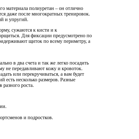
го материала полиуретан – он отлично
ется даже после многократных тренировок.
ый и упругий.
рму, сужаются к кисти и к
порщиться. Для фиксации предусмотрено по
ридерживают щиток по всему периметру, а
льно в два счета и так же легко посадить
му не передавливают кожу и кровоток.
падать или перекручиваться, а вам будет
ий есть несколько размеров. Разные
 разного роста.
ии.
ортсменов и подростков.