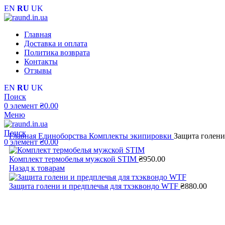
EN
RU
UK
Главная
Доставка и оплата
Политика возврата
Контакты
Отзывы
EN
RU
UK
Поиск
0
элемент
₴
0.00
Меню
Поиск
Главная
Единоборства
Комплекты экипировки
Защита голени
0
элемент
₴
0.00
Комплект термобелья мужской STIM
₴
950.00
Назад к товарам
Защита голени и предплечья для тхэквондо WTF
₴
880.00