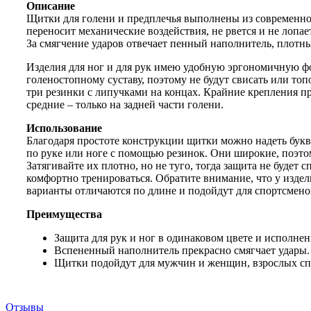
Описание
Щитки для голени и предплечья выполнены из современно
переносит механические воздействия, не рвется и не лопа
За смягчение ударов отвечает пенный наполнитель, плотн
Изделия для ног и для рук имею удобную эргономичную фо
голеностопному суставу, поэтому не будут свисать или то
три резинки с липучками на концах. Крайние крепления п
средние – только на задней части голени.
Использование
Благодаря простоте конструкции щитки можно надеть буква
по руке или ноге с помощью резинок. Они широкие, поэто
Затягивайте их плотно, но не туго, тогда защита не будет с
комфортно тренироваться. Обратите внимание, что у издел
варианты отличаются по длине и подойдут для спортсменов
Преимущества
Защита для рук и ног в одинаковом цвете и исполнен
Вспененный наполнитель прекрасно смягчает удары.
Щитки подойдут для мужчин и женщин, взрослых сп
Отзывы