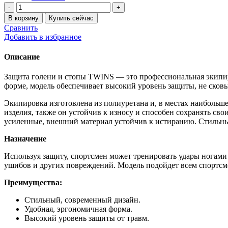
Количество
товара
В корзину
Купить сейчас
Защита
Сравнить
голени
Добавить в избранное
и
стопы
Описание
TWINS
синие
Защита голени и стопы TWINS — это профессиональная экипир
S-
форме, модель обеспечивает высокий уровень защиты, не сковы
XL
Экипировка изготовлена из полиуретана и, в местах наибольш
изделия, также он устойчив к износу и способен сохранять с
усиленные, внешний материал устойчив к истиранию. Стильны
Назначение
Используя защиту, спортсмен может тренировать удары ногами 
ушибов и других повреждений. Модель подойдет всем спортсмен
Преимущества:
Стильный, современный дизайн.
Удобная, эргономичная форма.
Высокий уровень защиты от травм.