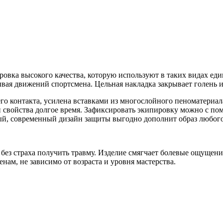
овка высокого качества, которую используют в таких видах ед
вая движений спортсмена. Цельная накладка закрывает голень и 
его контакта, усилена вставками из многослойного пеноматери
вои свойства долгое время. Зафиксировать экипировку можно с 
й, современный дизайн защиты выгодно дополнит образ любого
без страха получить травму. Изделие смягчает болевые ощущения
ам, не зависимо от возраста и уровня мастерства.