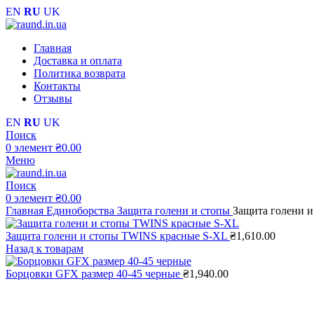
EN
RU
UK
Главная
Доставка и оплата
Политика возврата
Контакты
Отзывы
EN
RU
UK
Поиск
0
элемент
₴
0.00
Меню
Поиск
0
элемент
₴
0.00
Главная
Единоборства
Защита голени и стопы
Защита голени 
Защита голени и стопы TWINS красные S-XL
₴
1,610.00
Назад к товарам
Борцовки GFX размер 40-45 черные
₴
1,940.00