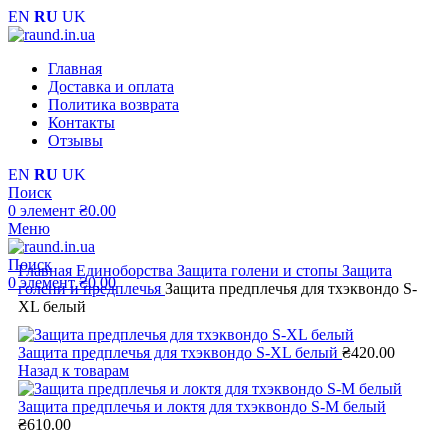
EN
RU
UK
Главная
Доставка и оплата
Политика возврата
Контакты
Отзывы
EN
RU
UK
Поиск
0
элемент
₴
0.00
Меню
Поиск
Главная
Единоборства
Защита голени и стопы
Защита
0
элемент
₴
0.00
голени и предплечья
Защита предплечья для тхэквондо S-
XL белый
Защита предплечья для тхэквондо S-XL белый
₴
420.00
Назад к товарам
Защита предплечья и локтя для тхэквондо S-M белый
₴
610.00