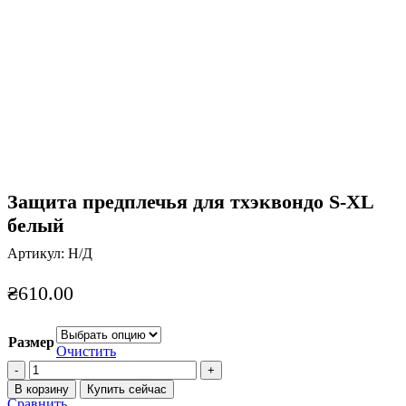
Защита предплечья для тхэквондо S-XL
белый
Артикул:
Н/Д
₴
610.00
Размер
Очистить
Количество
товара
В корзину
Купить сейчас
Защита
Сравнить