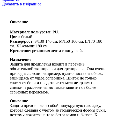
предплечья
Добавить в избранное
для
тхэквондо
S-
XL
Описание
белый
Материал
: полиуретан PU.
Цвет
: белый
Размер/рост
: S/130-140 см, М/150-160 см, L/170-180
см, ХL/свыше 180 см.
Крепление
: резиновая лента с липучкой.
Назначение
Защита для предплечья входит в перечень
обязательной экипировки для тренировок. Она очень
пригодится, если, например, нужно поставить блок,
защищаясь от удара соперника. Щиток не только
спасет от боли и предотвратит мелкие травмы –
синяки и рассечения, но также защитит от более
серьезных переломов.
Описание
Защита представляет собой полукруглую накладку,
которая сделана с учетом анатомической формы руки,
поэтому ложится на тело без заломов и бугров. К