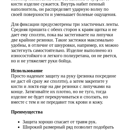
кисти изделие сужается. Внутрь набит пенный
наполнитель, он распределяет ударную волну по
своей поверхности и уменьшает болевые ощущения.
Для фиксации предусмотрены три эластичных ленты.
Средняя пришита с обеих сторон к краям щитка и не
дает ему сползти, пока вы застегиваете на липучки
две крайние резинки. Такие застежки максимально
удобны, в отличие от шнуровки, например, их можно
застегнуть самостоятельно. Изделие выполнено из
износостойкого и легкого полиуретана, он не рвется,
но и не утяжеляет руки бойца.
Использование
Просто наденьте защиту на руку (резинка посредине
не даст ей сразу же сползти), а затем закрепите у
кисти и локтя еще на две резинки с липучками на
конце. Затягивайте их плотно, но не туго, тогда
изделие не будет перекручиваться и сползать, но
вместе с тем и не передавит ток крови и кожу.
Преимущества
Защита хорошо спасает от травм рук.
Широкий размерный ряд позволит подобрать