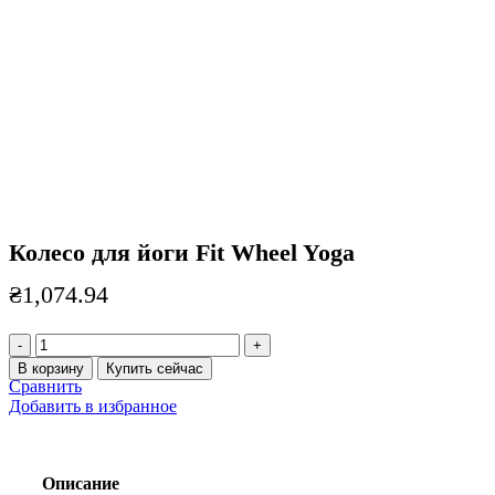
Нажмите, чтобы увеличить
Колесо для йоги Fit Wheel Yoga
₴
1,074.94
Количество
товара
В корзину
Купить сейчас
Колесо
Сравнить
для
Добавить в избранное
йоги
Fit
Wheel
Yoga
Описание