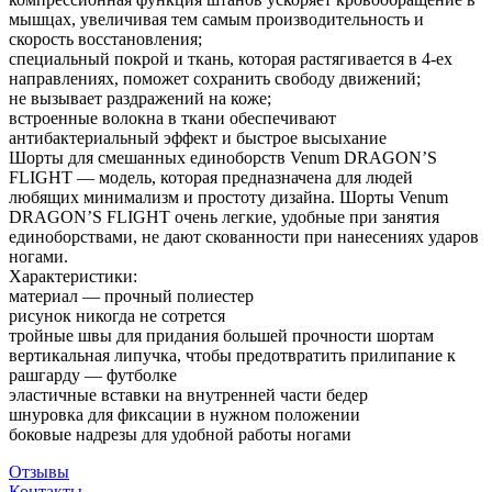
мышцах, увеличивая тем самым производительность и
скорость восстановления;
специальный покрой и ткань, которая растягивается в 4-ех
направлениях, поможет сохранить свободу движений;
не вызывает раздражений на коже;
встроенные волокна в ткани обеспечивают
антибактериальный эффект и быстрое высыхание
Шорты для смешанных единоборств Venum DRAGON’S
FLIGHT — модель, которая предназначена для людей
любящих минимализм и простоту дизайна. Шорты Venum
DRAGON’S FLIGHT очень легкие, удобные при занятия
единоборствами, не дают скованности при нанесениях ударов
ногами.
Характеристики:
материал — прочный полиестер
рисунок никогда не сотрется
тройные швы для придания большей прочности шортам
вертикальная липучка, чтобы предотвратить прилипание к
рашгарду — футболке
эластичные вставки на внутренней части бедер
шнуровка для фиксации в нужном положении
боковые надрезы для удобной работы ногами
Отзывы
Контакты