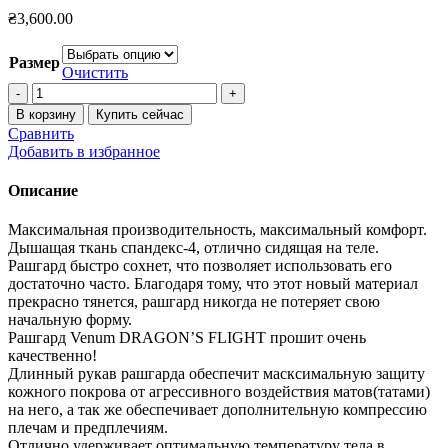
₴
3,600.00
Размер
Очистить
Количество
товара
В корзину
Купить сейчас
Комплект
Сравнить
Venum
Добавить в избранное
DRAGON’S
FLIGHT
Описание
+
перчатки
Максимальная производительность, максимальный комфорт.
Venum
Дышащая ткань спандекс-4, отлично сидящая на теле.
Рашгард быстро сохнет, что позволяет использовать его
достаточно часто. Благодаря тому, что этот новый материал
прекрасно тянется, рашгард никогда не потеряет свою
начальную форму.
Рашгард Venum DRAGON’S FLIGHT прошит очень
качественно!
Длинный рукав рашгарда обеспечит масксимальную защиту
кожного покрова от агрессивного воздействия матов(татами)
на него, а так же обеспечивает дополнительную компрессию
плечам и предплечиям.
Отлично удерживает оптимальную температуру тела в