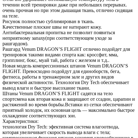
течении всей тренировки даже при небольших перерывах.
очень прочная но при этом дышащая ткань, отлично сидящая
на теле.
Рисунок полностью сублимирован в ткань.
Качественные плоские швы не натирают кожу.
Антибактериальная пропитка не позволит появиться
неприятному запаху(при соответствующем уходе за
рашгардом).
Рашгард Venum DRAGON’S FLIGHT отлично подойдет для
тренировок такими видами спорта как: кроссфит, мма,
грэпплинг, бокс, муай тай, работа с железом и т.д..
Новая модель компрессионных штанов Venum DRAGON’S
FLIGHT. Превосходно подойдут для единоборств, бега,
фитнеса, работы в тренажерном зале и других видов
физической активности. Технология Dry Tech обеспечивает
вывод влаги и быстрое высохание ткани.
Штаны Venum DRAGON’S FLIGHT садятся на тело
спортсмена как вторая кожа и защищают от ссадин, царапин и
растяжений во время борьбы.Вставки из сетки обеспечивают
приятный холодок, их основная цель — максимально быстрое
охлаждение соответствующих зон.
Характеристики:
технология Dry Tech: эфективная система влагоотвода,
которая увеличивает скорость вывода влаги с тела;
компрессионная функция штанов ускоряет кровообращение в