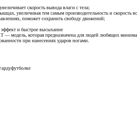
увеличивает скорость вывода влаги с тела;
ышцах, увеличивая тем самым производительность и скорость в
правлениях, поможет сохранить свободу движений;
 эффект и быстрое высыхание
— модель, которая предназначена для людей любящих миним
кованности при нанесениях ударов ногами.
шгардуфутболке