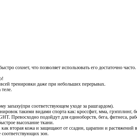
ыстро сохнет, что позволяет использовать его достаточно часто.
о!
 всей тренировки даже при небольших перерывах.
 теле.
му запаху(при соответствующем уходе за рашгардом).
ок такими видами спорта как: кроссфит, мма, грэпплинг, бокс,
 Превосходно подойдут для единоборств, бега, фитнеса, рабо
быстрое высохание ткани.
к вторая кожа и защищают от ссадин, царапин и растяжений в
 соответствующих зон.