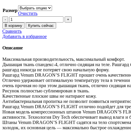
Размер
Очистить
Количество
товара
В корзину
Купить сейчас
Комплект
Сравнить
Venum
Добавить в избранное
DRAGON’S
FLIGHT
Описание
Red
Максимальная производительность, максимальный комфорт.
Дышащая ткань спандекс-4, отлично сидящая на теле. Рашгард б
рашгард никогда не потеряет свою начальную форму.
Рашгард Venum DRAGON’S FLIGHT прошит очень качественн
Отлично удерживает оптимальную температуру тела в течении
очень прочная но при этом дышащая ткань, отлично сидящая на
Рисунок полностью сублимирован в ткань.
Качественные плоские швы не натирают кожу.
Антибактериальная пропитка не позволит появиться неприятно
Рашгард Venum DRAGON’S FLIGHT отлично подойдет для трениров
Новая модель компрессионных штанов Venum DRAGON’S FLIGHT.
активности. Технология Dry Tech обеспечивает вывод влаги и 
Штаны Venum DRAGON’S FLIGHT садятся на тело спортсмена ка
холодок, их основная цель — максимально быстрое охлаждение