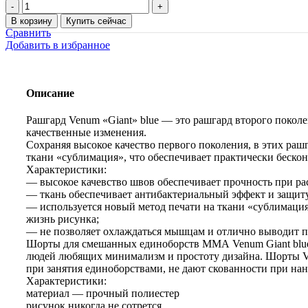
Количество
товара
В корзину
Купить сейчас
Комплект
Сравнить
Venum
Добавить в избранное
«Giant»
blue
Описание
Рашгард Venum «Giant» blue — это рашгард второго покол
качественные изменения.
Сохраняя высокое качество первого поколения, в этих раш
ткани «сублимация», что обеспечивает практически беско
Характеристики:
— высокое качевство швов обеспечивает прочность при ра
— ткань обеспечивает антибактериальный эффект и защит
— используется новый метод печати на ткани «сублимация
жизнь рисунка;
— не позволяет охлаждаться мышцам и отлично выводит 
Шорты для смешанных единоборств ММА Venum Giant blue 
людей любящих минимализм и простоту дизайна. Шорты Ve
при занятия единоборствами, не дают скованности при нан
Характеристики:
материал — прочный полиестер
рисунок никогда не сотрется