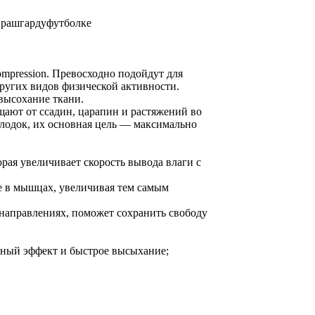
к рашгардуфутболке
mpression. Превосходно подойдут для
других видов физической активности.
высохание ткани.
щают от ссадин, царапин и растяжений во
лодок, их основная цель — максимально
орая увеличивает скорость вывода влаги с
е в мышцах, увеличивая тем самым
х направлениях, поможет сохранить свободу
ьный эффект и быстрое высыхание;