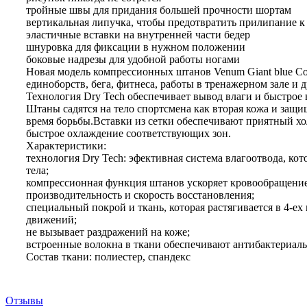
тройные швы для придания большей прочности шортам
вертикальная липучка, чтобы предотвратить прилипание 
эластичные вставки на внутренней части бедер
шнуровка для фиксации в нужном положении
боковые надрезы для удобной работы ногами
Новая модель компрессионных штанов Venum Giant blue Co
единоборств, бега, фитнеса, работы в тренажерном зале и 
Технология Dry Tech обеспечивает вывод влаги и быстрое 
Штаны садятся на тело спортсмена как вторая кожа и защи
время борьбы.Вставки из сетки обеспечивают приятный хо
быстрое охлаждение соответствующих зон.
Характеристики:
технология Dry Tech: эфективная система влагоотвода, кот
тела;
компрессионная функция штанов ускоряет кровообращени
производительность и скорость восстановления;
специальный покрой и ткань, которая растягивается в 4-е
движений;
не вызывает раздражений на коже;
встроенные волокна в ткани обеспечивают антибактериал
Состав ткани: полиестер, спандекс
Отзывы