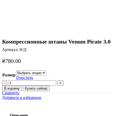
Нажмите, чтобы увеличить
Компрессионные штаны Venum Pirate 3.0
Артикул:
Н/Д
₴
780.00
Размер
Очистить
Количество
товара
В корзину
Купить сейчас
Компрессионные
Сравнить
штаны
Добавить в избранное
Venum
Pirate
3.0
Описание