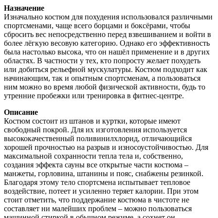
Назначение
Изначально костюм для похудения использовался различными
спортсменами, чаще всего борцами и боксёрами, чтобы
сбросить вес непосредственно перед взвешиванием и войти в
более лёгкую весовую категорию. Однако его эффективность
была настолько высока, что он нашёл применение и в других
областях. В частности у тех, кто попросту желает похудеть
или добиться рельефной мускулатуры. Костюм подходит как
начинающим, так и опытным спортсменам, а пользоваться
ним можно во время любой физической активности, будь то
утренние пробежки или тренировка в фитнес-центре.
Описание
Костюм состоит из штанов и куртки, которые имеют
свободный покрой. Для их изготовления используется
высококачественный поливинилхлорид, отличающийся
хорошей прочностью на разрыв и износоустойчивостью. Для
максимальной сохранности тепла тела и, собственно,
создания эффекта сауны все открытые части костюма –
манжеты, горловина, штанины и пояс, снабжены резинкой.
Благодаря этому тело спортсмена испытывает тепловое
воздействие, потеет и усиленно теряет калории. При этом
стоит отметить, что поддержание костюма в чистоте не
составляет ни малейших проблем – можно пользоваться
машинной стиркой в обычном режиме, а сохнет он