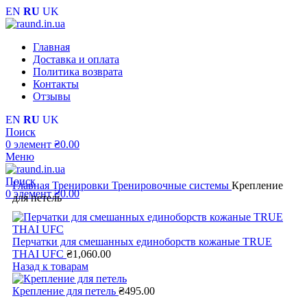
EN
RU
UK
Главная
Доставка и оплата
Политика возврата
Контакты
Отзывы
EN
RU
UK
Поиск
0
элемент
₴
0.00
Меню
Поиск
Главная
Тренировки
Тренировочные системы
Крепление
0
элемент
₴
0.00
для петель
Перчатки для смешанных единоборств кожаные TRUE
THAI UFC
₴
1,060.00
Назад к товарам
Крепление для петель
₴
495.00