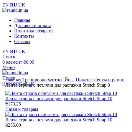
EN
RU
UK
Главная
Доставка и оплата
Политика возврата
Контакты
Отзывы
EN
RU
UK
Поиск
0
элемент
₴
0.00
Меню
Поиск
Главная
Тренировки
Фитнес Йога Пилатес
Ленты и ремни
0
элемент
₴
0.00
Лента стропа с петлями для растяжки Stretch Strap 8
Лента стропа с петлями для растяжки Stretch Strap 10
₴
173.25
Назад к товарам
Лента стропа с петлями для растяжки Stretch Strap 10
₴
255.00