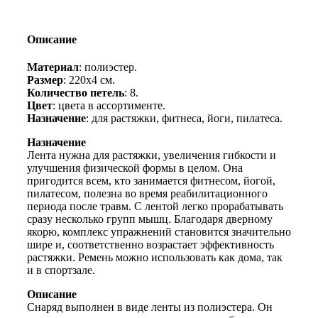
петлями
для
растяжки
Описание
Stretch
Strap
Материал
: полиэстер.
8
Размер
: 220х4 см.
Количество петель
: 8.
Цвет
: цвета в ассортименте.
Назначение
: для растяжки, фитнеса, йоги, пилатеса.
Назначение
Лента нужна для растяжки, увеличения гибкости и
улучшения физической формы в целом. Она
пригодится всем, кто занимается фитнесом, йогой,
пилатесом, полезна во время реабилитационного
периода после травм. С лентой легко прорабатывать
сразу несколько групп мышц. Благодаря дверному
якорю, комплекс упражнений становится значительно
шире и, соответственно возрастает эффективность
растяжки. Ремень можно использовать как дома, так
и в спортзале.
Описание
Снаряд выполнен в виде ленты из полиэстера. Он