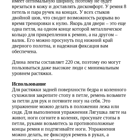
имеет оптимальную ширину, поэтому не будет
врезаться в кожу и доставлять дискомфорт. У ремня 8
петель и пара ручек на концах. У всех стыков
двойной шов, что сводит возможность разрыва во
время тренировки к нулю. Якорь для двери – это еще
одна петля, на одном конце которой металлическое
кольцо для прикрепления к ремню, а на другом –
валик. Его можно просунуть под нижний край
дверного полотна, и надежная фиксация вам
обеспечена.
Длина ленты составляет 220 см, поэтому ею могут
пользоваться даже высокие люди с минимальным
уровнем растяжки.
Использование
Для растяжки задней поверхности бедра и коленного
сухожилия закрепите стопу в петле, ремень возьмите
за петли для рук и потяните ногу на себя. Это
упражнение можно делать в положении лежа или
сидя. Для выполнения упражнения Лягушка лягте на
живот, ноги согните в коленях, просуньте стопы в
петли, руками возьмитесь за противоположные
концы ремня и подтягивайте ноги. Упражнения
можно делать, не фиксируя ремень в руках, а