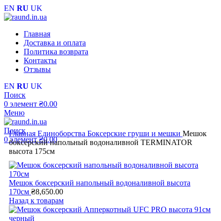
EN
RU
UK
Главная
Доставка и оплата
Политика возврата
Контакты
Отзывы
EN
RU
UK
Поиск
0
элемент
₴
0.00
Меню
Поиск
Главная
Единоборства
Боксерские груши и мешки
Мешок
0
элемент
₴
0.00
боксерский напольный водоналивной TERMINATOR
высота 175см
Мешок боксерский напольный водоналивной высота
170см
₴
8,650.00
Назад к товарам