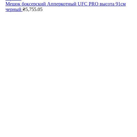
Мешок боксерский Апперкотный UFC PRO высота 91см
черный
₴
5,755.05
Нажмите, чтобы увеличить