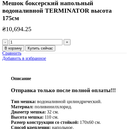
Мешок боксерский напольный
водоналивной TERMINATOR высота
175см
₴
10,694.25
Количество
товара
В корзину
Купить сейчас
Мешок
Сравнить
боксерский
Добавить в избранное
напольный
водоналивной
TERMINATOR
высота
Описание
175см
Отправка только после полной оплаты!!!
Тип мешка:
водоналивной цилиндрический.
Материал:
поливинилхлорид.
Диаметр мешка:
32 см.
Высота мешка:
110 см.
Размер конструкции со стойкой:
170х60 см.
Способ крепления:
напольное.