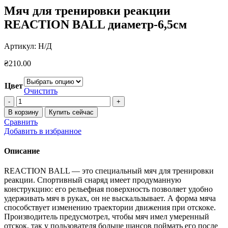
Мяч для тренировки реакции
REACTION BALL диаметр-6,5см
Артикул:
Н/Д
₴
210.00
Цвет
Очистить
Количество
товара
В корзину
Купить сейчас
Мяч
Сравнить
для
Добавить в избранное
тренировки
реакции
Описание
REACTION
BALL
REACTION BALL — это специальный мяч для тренировки
диаметр-6,5см
реакции. Спортивный снаряд имеет продуманную
конструкцию: его рельефная поверхность позволяет удобно
удерживать мяч в руках, он не выскальзывает. А форма мяча
способствует изменению траектории движения при отскоке.
Производитель предусмотрел, чтобы мяч имел умеренный
отскок, так у пользователя больше шансов поймать его после