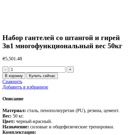
Набор гантелей со штангой и гирей
3в1 многофункциональный вес 50кг
₴
5,501.48
Количество
товара
В корзину
Купить сейчас
Набор
Сравнить
гантелей
Добавить в избранное
со
штангой
Описание
и
гирей
Материал:
сталь, пенополиуретан (PU), резина, цемент.
3в1
Вес:
50 кг.
многофункциональный
Цвет:
черный-красный.
вес
Назначение:
силовые и общефизические тренировки.
50кг
Комплектация: