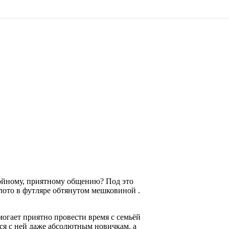
ойному, приятному общению? Под это
лото в футляре обтянутом мешковиной .
могает приятно провести время с семьёй
ся с ней даже абсолютным новичкам, а