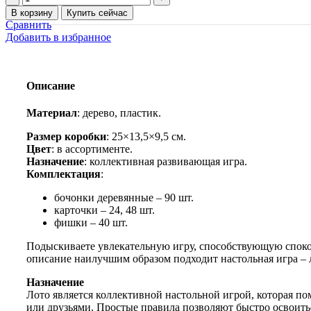
товара
В корзину
Купить сейчас
Настольная
Сравнить
игра
Добавить в избранное
лото
в
футляре
обтянутом
Описание
мешковиной
Материал
: дерево, пластик.
Размер коробки
: 25×13,5×9,5 см.
Цвет
: в ассортименте.
Назначение
: коллективная развивающая игра.
Комплектация
:
бочонки деревянные – 90 шт.
карточки – 24, 48 шт.
фишки – 40 шт.
Подыскиваете увлекательную игру, способствующую спок
описание наилучшим образом подходит настольная игра – 
Назначение
Лото является коллективной настольной игрой, которая по
или друзьями. Простые правила позволяют быстро освоить