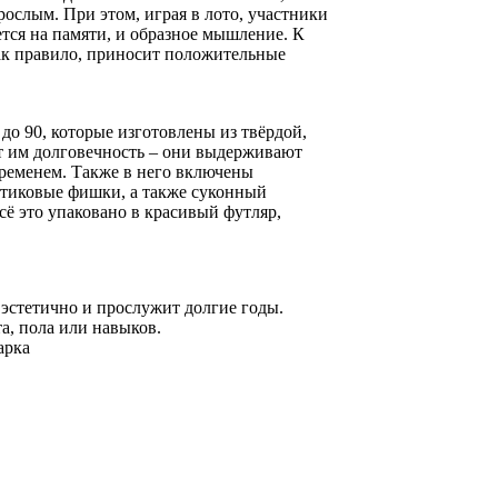
рослым. При этом, играя в лото, участники
ется на памяти, и образное мышление. К
как правило, приносит положительные
до 90, которые изготовлены из твёрдой,
т им долговечность – они выдерживают
временем. Также в него включены
стиковые фишки, а также суконный
ё это упаковано в красивый футляр,
 эстетично и прослужит долгие годы.
а, пола или навыков.
арка