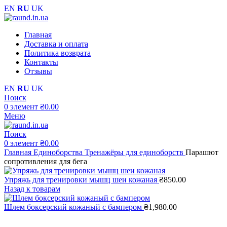
EN
RU
UK
Главная
Доставка и оплата
Политика возврата
Контакты
Отзывы
EN
RU
UK
Поиск
0
элемент
₴
0.00
Меню
Поиск
0
элемент
₴
0.00
Главная
Единоборства
Тренажёры для единоборств
Парашют
сопротивления для бега
Упряжь для тренировки мышц шеи кожаная
₴
850.00
Назад к товарам
Шлем боксерский кожаный с бампером
₴
1,980.00