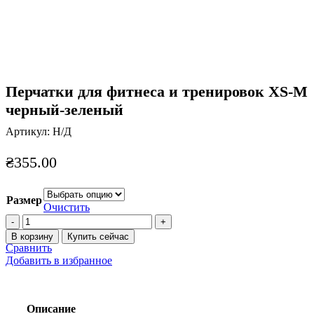
Перчатки для фитнеса и тренировок XS-M
черный-зеленый
Артикул:
Н/Д
₴
355.00
Размер
Очистить
Количество
товара
В корзину
Купить сейчас
Перчатки
Сравнить
для
Добавить в избранное
фитнеса
и
тренировок
XS-
Описание