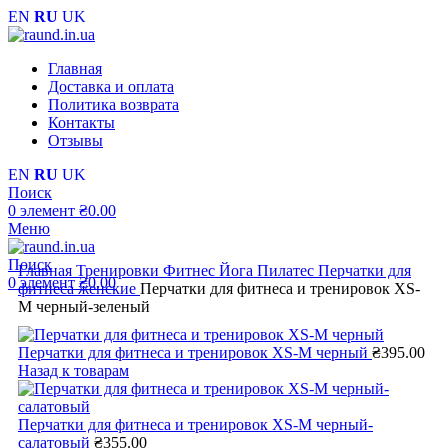
EN
RU
UK
Главная
Доставка и оплата
Политика возврата
Контакты
Отзывы
EN
RU
UK
Поиск
0
элемент
₴
0.00
Меню
Поиск
Главная
Тренировки
Фитнес Йога Пилатес
Перчатки для
0
элемент
₴
0.00
фитнеса женские
Перчатки для фитнеса и тренировок XS-
M черный-зеленый
Перчатки для фитнеса и тренировок XS-M черный
₴
395.00
Назад к товарам
Перчатки для фитнеса и тренировок XS-M черный-
салатовый
₴
355.00