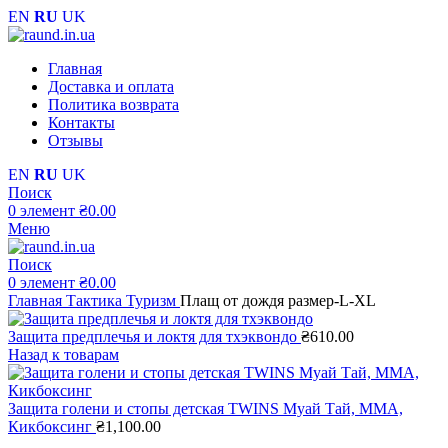
EN
RU
UK
Главная
Доставка и оплата
Политика возврата
Контакты
Отзывы
EN
RU
UK
Поиск
0
элемент
₴
0.00
Меню
Поиск
0
элемент
₴
0.00
Главная
Тактика Туризм
Плащ от дождя размер-L-XL
Защита предплечья и локтя для тхэквондо
₴
610.00
Назад к товарам
Защита голени и стопы детская TWINS Муай Тай, MМА,
Кикбоксинг
₴
1,100.00