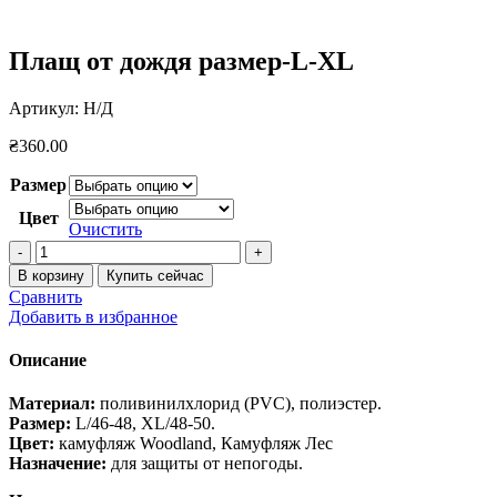
Плащ от дождя размер-L-XL
Артикул:
Н/Д
₴
360.00
Размер
Цвет
Очистить
Количество
товара
В корзину
Купить сейчас
Плащ
Сравнить
от
Добавить в избранное
дождя
размер-
Описание
L-
XL
Материал:
поливинилхлорид (PVC), полиэстер.
Размер:
L/46-48, XL/48-50.
Цвет:
камуфляж Woodland, Камуфляж Лес
Назначение:
для защиты от непогоды.