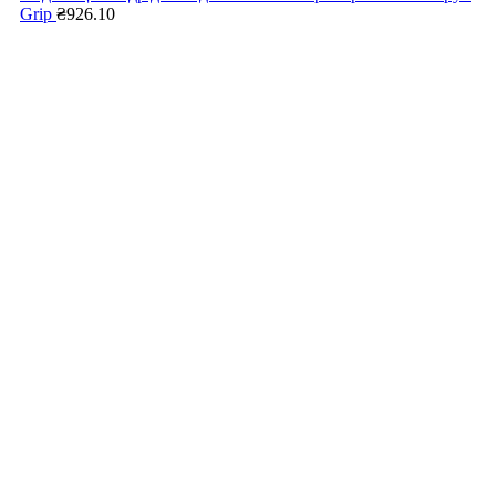
Grip
₴
926.10