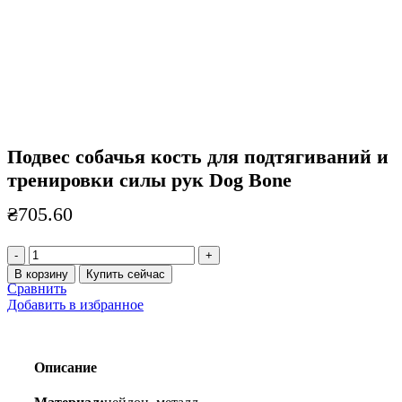
Подвес собачья кость для подтягиваний и
тренировки силы рук Dog Bone
₴
705.60
Количество
товара
В корзину
Купить сейчас
Подвес
Сравнить
собачья
Добавить в избранное
кость
для
подтягиваний
и
Описание
тренировки
силы