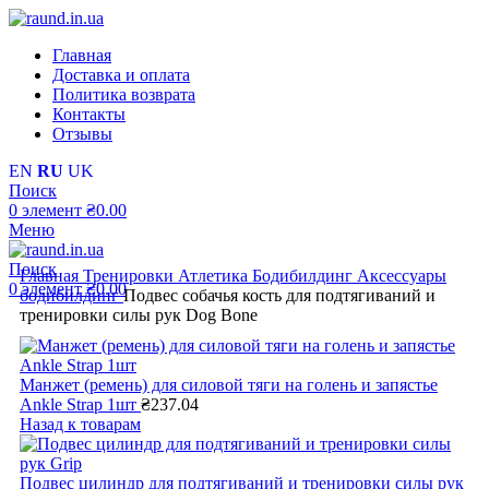
Главная
Доставка и оплата
Политика возврата
Контакты
Отзывы
EN
RU
UK
Поиск
0
элемент
₴
0.00
Меню
Поиск
Главная
Тренировки
Атлетика
Бодибилдинг
Аксессуары
0
элемент
₴
0.00
бодибилдинг
Подвес собачья кость для подтягиваний и
тренировки силы рук Dog Bone
Манжет (ремень) для силовой тяги на голень и запястье
Ankle Strap 1шт
₴
237.04
Назад к товарам
Подвес цилиндр для подтягиваний и тренировки силы рук