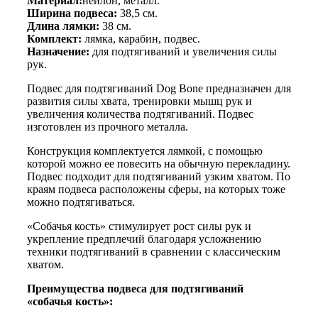
Материал:
нейлон, металл.
рук
Ширина подвеса:
38,5 см.
Dog
Длина лямки:
38 см.
Bone
Комплект:
лямка, карабин, подвес.
Назначение:
для подтягиваний и увеличения силы
рук.
Подвес для подтягиваний Dog Bone предназначен для
развития силы хвата, тренировки мышц рук и
увеличения количества подтягиваний. Подвес
изготовлен из прочного металла.
Конструкция комплектуется лямкой, с помощью
которой можно ее повесить на обычную перекладину.
Подвес подходит для подтягиваний узким хватом. По
краям подвеса расположены сферы, на которых тоже
можно подтягиваться.
«Собачья кость» стимулирует рост силы рук и
укрепление предплечий благодаря усложнению
техники подтягиваний в сравнении с классическим
хватом.
Преимущества подвеса для подтягиваний
«собачья кость»: