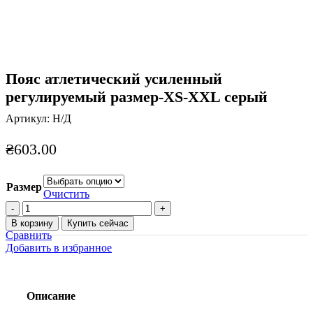
Пояс атлетический усиленный
регулируемый размер-XS-XXL серый
Артикул:
Н/Д
₴
603.00
Размер
Очистить
Количество
товара
В корзину
Купить сейчас
Пояс
Сравнить
атлетический
Добавить в избранное
усиленный
регулируемый
размер-
XS-
Описание
XXL