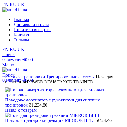
EN
RU
UK
Главная
Доставка и оплата
Политика возврата
Контакты
Отзывы
EN
RU
UK
Поиск
0
элемент
₴
0.00
Меню
Поиск
Главная
Тренировки
Тренировочные системы
Пояс для
0
элемент
₴
0.00
выбегания POWER RESISTANCE TRAINER
Поводок-амортизатор с рукоятками для силовых
тренировок
₴
1,234.80
Назад к товарам
Пояс для тренировки реакции MIRROR BELT
₴
424.46