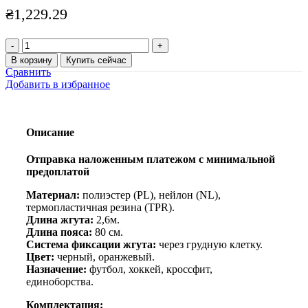
₴
1,229.29
Количество
товара
В корзину
Купить сейчас
Пояс
Сравнить
для
Добавить в избранное
выбегания
POWER
RESISTANCE
TRAINER
Описание
Отправка наложенным платежом с минимальной
предоплатой
Материал:
полиэстер (PL), нейлон (NL),
термопластичная резина (TPR).
Длина жгута:
2,6м.
Длина пояса:
80 см.
Система фиксации жгута:
через грудную клетку.
Цвет:
черный, оранжевый.
Назначение:
футбол, хоккей, кроссфит,
единоборства.
Комплектация: