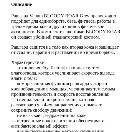
Описание
Рашгард Venum BLOODY ROAR Grey превосходно
подойдет для единоборств, бега, фитнеса, работы в
тренажерном зале и других видов физической
активности. В комплекте с шортами BLOODY ROAR
он создает убойный гладиаторский костюм.
Рашгард садится на тело как вторая кожа и защищает
от ссадин, царапин и растяжений во время борьбы.
Характеристики:
— технология Dry Tech: эфективная система
влагоотвода, которая увеличивает скорость вывода
влаги с тела;
— компрессионная функция рашгарда ускоряет
кровообращение в мышцах, увеличивая тем самым
производительность и скорость восстановления;
— специальный покрой и ткань, которая
растягивается в 4-ех направлениях, поможет
сохранить свободу движений;
— не вызывает раздражений на коже;
— встроенные волокна в ткани обеспечивают
антибактериальный эффект;
— все рисунки нанесны методом сублимации