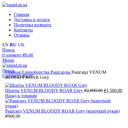
Главная
Доставка и оплата
Политика возврата
Контакты
Отзывы
EN
RU
UK
Поиск
0
элемент
₴
0.00
Меню
Поиск
Главная
Единоборства
Рашгарды
Рашгард VENUM
0
элемент
₴
0.00
BLOODY ROAR Grey
Первоначал
Те
Шорты VENUM BLOODY ROAR Grey
₴
2,000.00
₴
1,500.00
цена
це
Назад к товарам
составляла
₴1,
₴2,000.00.
Рашгард VENUM BLOODY ROAR Grey (короткий рукав)
₴
900.00