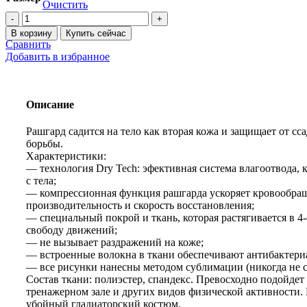
Очистить
Количество
товара
В корзину
Купить сейчас
Рашгард
Сравнить
Venum
Добавить в избранное
Plasma
Описание
Рашгард садится на тело как вторая кожа и защищает от сс
борьбы.
Характеристики:
— технология Dry Tech: эфективная система влагоотвода, 
с тела;
— компрессионная функция рашгарда ускоряет кровообра
производительность и скорость восстановления;
— специальный покрой и ткань, которая растягивается в 4
свободу движений;
— не вызывает раздражений на коже;
— встроенные волокна в ткани обеспечивают антибактери
— все рисунки нанесны методом сублимации (никогда не с
Состав ткани: полиэстер, спандекс. Превосходно подойдет 
тренажерном зале и других видов физической активности. 
убойный гладиаторский костюм.