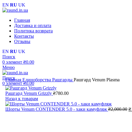
EN
RU
UK
Главная
Доставка и оплата
Политика возврата
Контакты
Отзывы
EN
RU
UK
Поиск
0
элемент
₴
0.00
Меню
Поиск
Главная
Единоборства
Рашгарды
Рашгард Venum Plasma
0
элемент
₴
0.00
Рашгард Venum Grizzly
₴
780.00
Назад к товарам
П
Шорты Venum CONTENDER 5.0 - хаки камуфляж
₴
2,000.00
₴
ц
с
₴