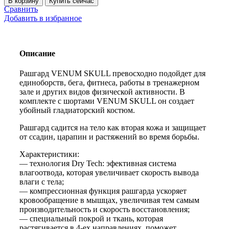
В корзину
Купить сейчас
Рашгард
Сравнить
VENUM
Добавить в избранное
SKULL
Описание
Рашгард VENUM SKULL превосходно подойдет для
единоборств, бега, фитнеса, работы в тренажерном
зале и других видов физической активности. В
комплекте с шортами VENUM SKULL он создает
убойный гладиаторский костюм.
Рашгард садится на тело как вторая кожа и защищает
от ссадин, царапин и растяжений во время борьбы.
Характеристики:
— технология Dry Tech: эфективная система
влагоотвода, которая увеличивает скорость вывода
влаги с тела;
— компрессионная функция рашгарда ускоряет
кровообращение в мышцах, увеличивая тем самым
производительность и скорость восстановления;
— специальный покрой и ткань, которая
растягивается в 4-ех направлениях, поможет