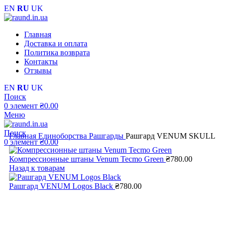
EN
RU
UK
Главная
Доставка и оплата
Политика возврата
Контакты
Отзывы
EN
RU
UK
Поиск
0
элемент
₴
0.00
Меню
Поиск
Главная
Единоборства
Рашгарды
Рашгард VENUM SKULL
0
элемент
₴
0.00
Компрессионные штаны Venum Tecmo Green
₴
780.00
Назад к товарам
Рашгард VENUM Logos Black
₴
780.00