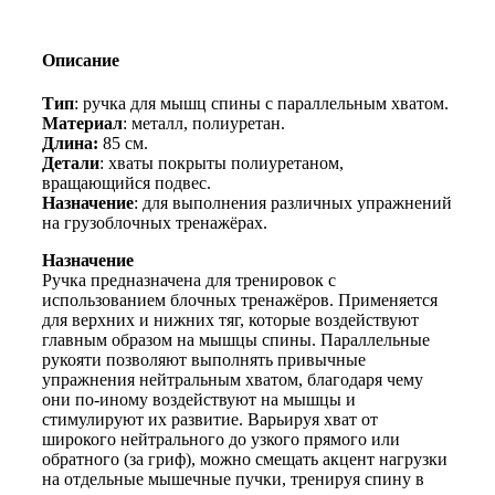
спины
узкий
параллельный
Описание
хват
обрезиненная
Тип
: ручка для мышц спины с параллельным хватом.
Материал
: металл, полиуретан.
Длина:
85 см.
Детали
: хваты покрыты полиуретаном,
вращающийся подвес.
Назначение
: для выполнения различных упражнений
на грузоблочных тренажёрах.
Назначение
Ручка предназначена для тренировок с
использованием блочных тренажёров. Применяется
для верхних и нижних тяг, которые воздействуют
главным образом на мышцы спины. Параллельные
рукояти позволяют выполнять привычные
упражнения нейтральным хватом, благодаря чему
они по-иному воздействуют на мышцы и
стимулируют их развитие. Варьируя хват от
широкого нейтрального до узкого прямого или
обратного (за гриф), можно смещать акцент нагрузки
на отдельные мышечные пучки, тренируя спину в