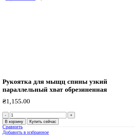
Нажмите, чтобы увеличить
Рукоятка для мыщц спины узкий
параллельный хват обрезиненная
₴
1,155.00
Количество
товара
В корзину
Купить сейчас
Рукоятка
Сравнить
для
Добавить в избранное
мыщц