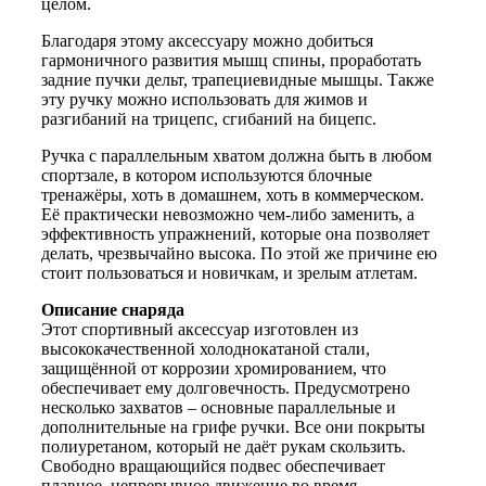
целом.
Благодаря этому аксессуару можно добиться
гармоничного развития мышц спины, проработать
задние пучки дельт, трапециевидные мышцы. Также
эту ручку можно использовать для жимов и
разгибаний на трицепс, сгибаний на бицепс.
Ручка с параллельным хватом должна быть в любом
спортзале, в котором используются блочные
тренажёры, хоть в домашнем, хоть в коммерческом.
Её практически невозможно чем-либо заменить, а
эффективность упражнений, которые она позволяет
делать, чрезвычайно высока. По этой же причине ею
стоит пользоваться и новичкам, и зрелым атлетам.
Описание снаряда
Этот спортивный аксессуар изготовлен из
высококачественной холоднокатаной стали,
защищённой от коррозии хромированием, что
обеспечивает ему долговечность. Предусмотрено
несколько захватов – основные параллельные и
дополнительные на грифе ручки. Все они покрыты
полиуретаном, который не даёт рукам скользить.
Свободно вращающийся подвес обеспечивает
плавное, непрерывное движение во время