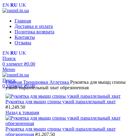
EN
RU
UK
Главная
Доставка и оплата
Политика возврата
Контакты
Отзывы
EN
RU
UK
Поиск
0
элемент
₴
0.00
Меню
Поиск
Главная
Тренировки
Атлетика
Рукоятка для мыщц спины
0
элемент
₴
0.00
узкий параллельный хват обрезиненная
Рукоятка для мыщц спины узкий параллельный хват
₴
1,249.50
Назад к товарам
Рукоятка для мыщц спины узкий параллельный хват
обрезиненная
₴
1,207.50