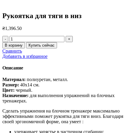
Рукоятка для тяги в низ
₴
1,396.50
Количество
товара
В корзину
Купить сейчас
Рукоятка
Сравнить
для
Добавить в избранное
тяги
в
Описание
низ
Материал:
полиуретан, металл.
Размер:
40х14 см.
Цвет:
черный.
Назначение:
для выполнения упражнений на блочных
тренажерах.
Сделать упражнения на блочном тренажере максимально
эффективными поможет рукоятка для тяги вниз. Благодаря
своей эргономичной форме, она умеет :
удерживает запястье в частичном сгибании;